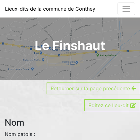
Détails du lieu-dit - Li
Lieux-dits de la commune de Conthey
Le Finshaut
Retourner sur la page précédente
Editez ce lieu-dit
Nom
Nom patois :