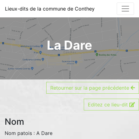
Détails du lieu-dit - Li
Lieux-dits de la commune de Conthey
La Dare
Retourner sur la page précédente
Editez ce lieu-dit
Nom
Nom patois : A Dare