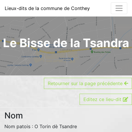
Détails du lieu-dit - Li
Lieux-dits de la commune de Conthey
Le Bisse de la Tsandra
Retourner sur la page précédente
Editez ce lieu-dit
Nom
Nom patois : O Torin dè Tsandre